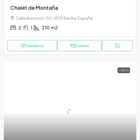
Chalet de Montaña
Calle Asunción, 50, 41011 Sevilla, España
2
1
210
m2
Llámenos
Correo
VENTA