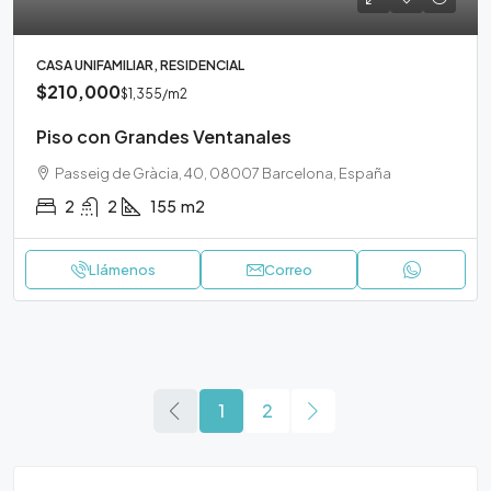
CASA UNIFAMILIAR, RESIDENCIAL
$210,000
$1,355
/m2
Piso con Grandes Ventanales
Passeig de Gràcia, 40, 08007 Barcelona, España
2
2
155
m2
Llámenos
Correo
1
2