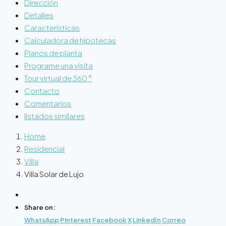
Dirección
Detalles
Caracteristicas
Calculadora de hipotecas
Planos de planta
Programe una visita
Tour virtual de 360 ​​°
Contacto
Comentarios
listados similares
Home
Residencial
Villa
Villa Solar de Lujo
Share on:
WhatsApp
Pinterest
Facebook
X
LinkedIn
Correo