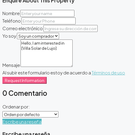
Enquire About This Property
Nombre
Teléfono
Correo electrónico
Yo soy
Mensaje
Al subir este formulario estoy de acuerdo a
Términos de uso
Request Information
0 Comentario
Ordenar por:
Escribe una reseña
Escribe una reseña