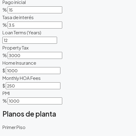
Pago inicial
%
Tasa de interés
%
Loan Terms (Years)
Property Tax
%
Home Insurance
$
Monthly HOA Fees
$
PMI
%
Planos de planta
Primer Piso