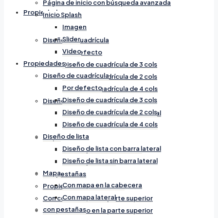
Página de inicio con búsqueda avanzada
Propiedades
Inicio Splash
Imagen
Slider
Diseño de cuadrícula
Video
Por defecto
Propiedades
Diseño de cuadrícula de 3 cols
Diseño de cuadrícula
Diseño de cuadrícula de 2 cols
Por defecto
Diseño de cuadrícula de 4 cols
Diseño de cuadrícula de 3 cols
Diseño de lista
Diseño de cuadrícula de 2 cols
Diseño de lista con barra lateral
Diseño de cuadrícula de 4 cols
Diseño de lista sin barra lateral
Diseño de lista
Mapa
Diseño de lista con barra lateral
Con mapa en la cabecera
Diseño de lista sin barra lateral
Con mapa lateral
Mapa
con pestañas
Con mapa en la cabecera
Propiedades Destacadas
Con mapa lateral
Con contenido en la parte superior
con pestañas
Con contenido en la parte superior