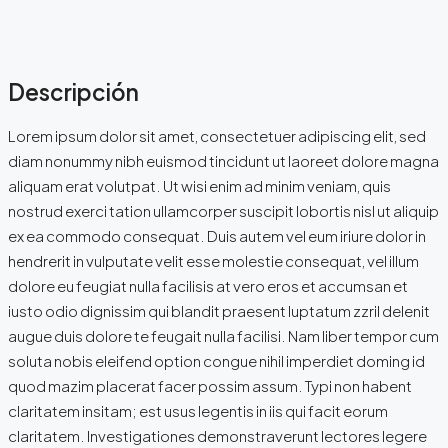
Descripción
Lorem ipsum dolor sit amet, consectetuer adipiscing elit, sed
diam nonummy nibh euismod tincidunt ut laoreet dolore magna
aliquam erat volutpat. Ut wisi enim ad minim veniam, quis
nostrud exerci tation ullamcorper suscipit lobortis nisl ut aliquip
ex ea commodo consequat. Duis autem vel eum iriure dolor in
hendrerit in vulputate velit esse molestie consequat, vel illum
dolore eu feugiat nulla facilisis at vero eros et accumsan et
iusto odio dignissim qui blandit praesent luptatum zzril delenit
augue duis dolore te feugait nulla facilisi. Nam liber tempor cum
soluta nobis eleifend option congue nihil imperdiet doming id
quod mazim placerat facer possim assum. Typi non habent
claritatem insitam; est usus legentis in iis qui facit eorum
claritatem. Investigationes demonstraverunt lectores legere