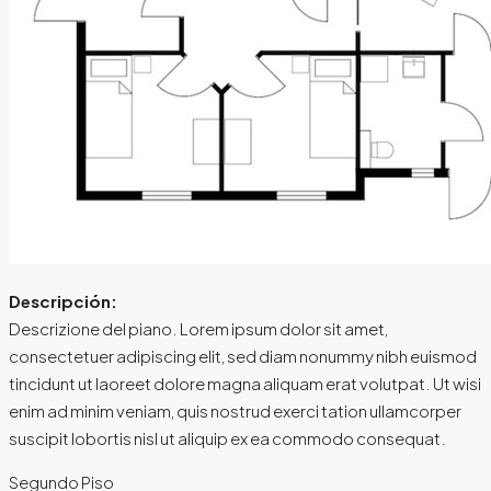
Descripción:
Descrizione del piano. Lorem ipsum dolor sit amet,
consectetuer adipiscing elit, sed diam nonummy nibh euismod
tincidunt ut laoreet dolore magna aliquam erat volutpat. Ut wisi
enim ad minim veniam, quis nostrud exerci tation ullamcorper
suscipit lobortis nisl ut aliquip ex ea commodo consequat.
Segundo Piso