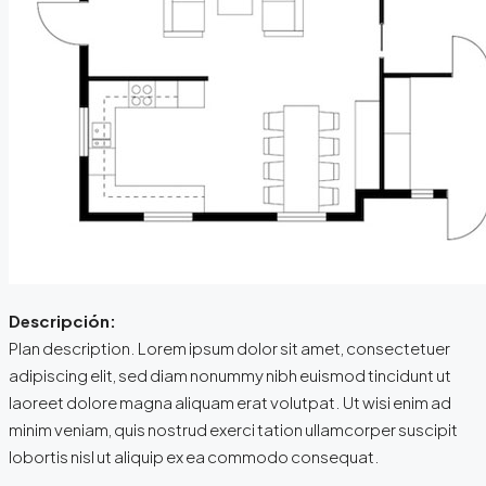
Descripción:
Plan description. Lorem ipsum dolor sit amet, consectetuer
adipiscing elit, sed diam nonummy nibh euismod tincidunt ut
laoreet dolore magna aliquam erat volutpat. Ut wisi enim ad
minim veniam, quis nostrud exerci tation ullamcorper suscipit
lobortis nisl ut aliquip ex ea commodo consequat.