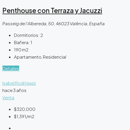
Penthouse con Terraza y Jacuzzi
Passeig de l'Albereda, 50, 46023 València, España
Dormitorios:
2
Bañera:
1
190
m2
Apartamento, Residencial
Detalles
Isabel Rodriguez
hace 3 años
Venta
$320,000
$1,391
/m2